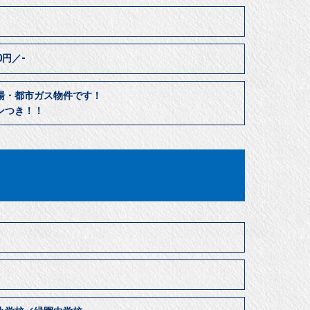
00円／-
湯・都市ガス物件です！
ンつき！！