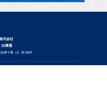
株式会社
・白樺通
知事十勝（2）第726号
▼ こだわり条件で検索
｜戸建｜
｜新築・築浅｜
｜オール電化｜
｜360°パノラマ｜