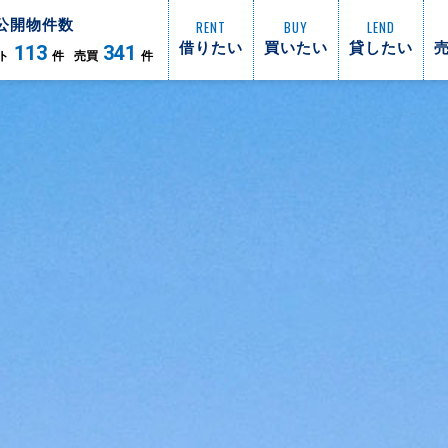
公開物件数
RENT
BUY
LEND
借りたい
買いたい
貸したい
113
341
ト
件
売買
件