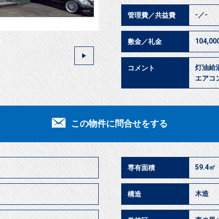
-／-
管理費／共益費
104,0
敷金／礼金
灯油給
コメント
エアコ
この物件に問合せをする
59.4㎡
専有面積
木造
構造