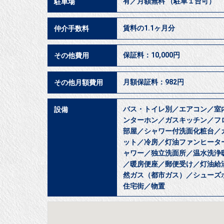
有／月額無料 （駐車１台可）
駐車場
賃料の1.1ヶ月分
仲介手数料
保証料：10,000円
その他費用
月額保証料：982円
その他月額費用
バス・トイレ別／エアコン／室
設備
ンターホン／ガスキッチン／フ
部屋／シャワー付洗面化粧台／
ット／冷房／灯油ファンヒータ
ャワー／独立洗面所／温水洗浄
／暖房便座／郵便受け／灯油給
然ガス（都市ガス）／シューズ
住宅街／物置