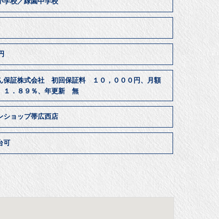
小学校／緑園中学校
居
0円
ん保証株式会社 初回保証料 １０，０００円、月額
 １．８９％、年更新 無
ンショップ帯広西店
台可