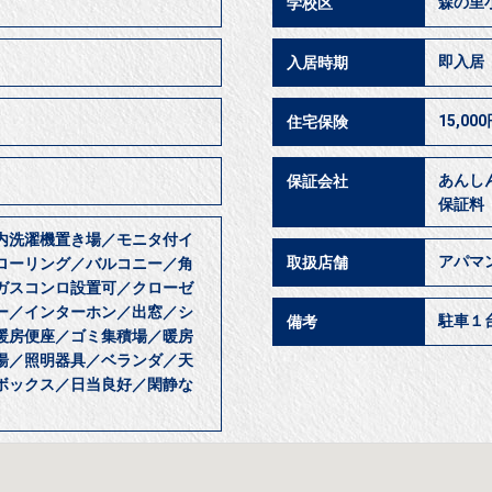
森の里
学校区
即入
入居時期
15,00
住宅保険
あんし
保証会社
保証料
内洗濯機置き場／モニタ付イ
アパマ
取扱店舗
ローリング／バルコニー／角
ガスコンロ設置可／クローゼ
ー／インターホン／出窓／シ
駐車１
備考
暖房便座／ゴミ集積場／暖房
湯／照明器具／ベランダ／天
ボックス／日当良好／閑静な