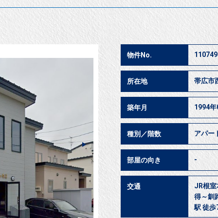
110749
物件No.
帯広市
所在地
1994年
築年月
アパー
種別／階数
-
部屋の向き
JR根室
交通
得～釧路
駅 徒歩