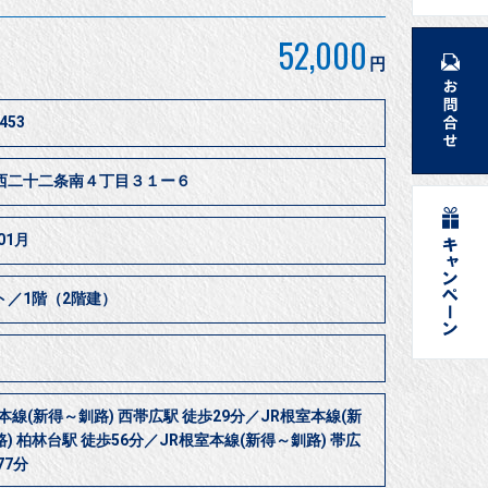
52,000
円
453
西二十二条南４丁目３１ー６
01月
ト／1階（2階建）
本線(新得～釧路) 西帯広駅 徒歩29分／JR根室本線(新
) 柏林台駅 徒歩56分／JR根室本線(新得～釧路) 帯広
77分