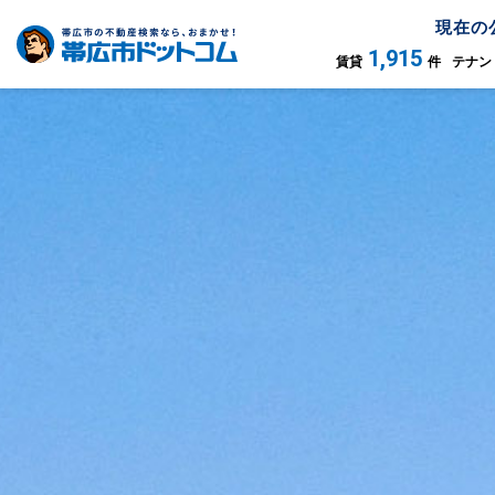
現在の
1,915
賃貸
件
テナン