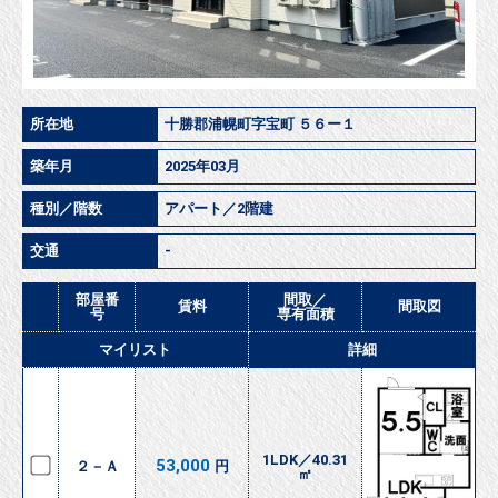
所在地
十勝郡浦幌町字宝町 ５６ー１
築年月
2025年03月
種別／階数
アパート／2階建
交通
-
部屋番
間取／
賃料
間取図
号
専有面積
マイリスト
詳細
1LDK／40.31
53,000
２－Ａ
円
㎡