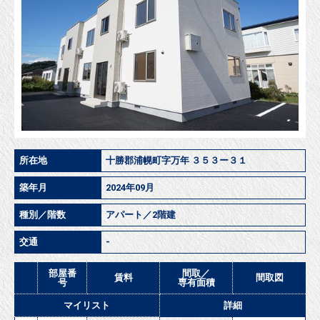
所在地
十勝郡浦幌町字万年 ３５３ー３１
築年月
2024年09月
種別／階数
アパート／2階建
交通
-
部屋番
間取／
賃料
間取図
号
専有面積
マイリスト
詳細