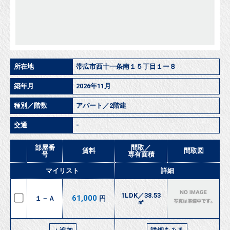
所在地
帯広市西十一条南１５丁目１ー８
築年月
2026年11月
種別／階数
アパート／2階建
交通
-
部屋番
間取／
賃料
間取図
号
専有面積
マイリスト
詳細
1LDK／38.53
61,000
１－Ａ
円
㎡