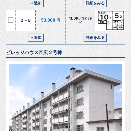
＋追加
詳細をみる
1LDK／37.59
53,000
２－Ｂ
円
㎡
＋追加
詳細をみる
ビレッジハウス帯広２号棟