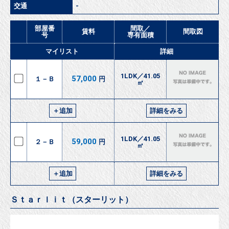
交通
-
部屋番
間取／
賃料
間取図
号
専有面積
マイリスト
詳細
1LDK／41.05
57,000
１－Ｂ
円
㎡
＋追加
詳細をみる
1LDK／41.05
59,000
２－Ｂ
円
㎡
＋追加
詳細をみる
Ｓｔａｒｌｉｔ（スターリット）