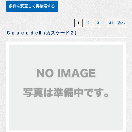
条件を変更して再検索する
...
1
2
3
41
次へ
ＣａｓｃａｄｅⅡ（カスケード２）