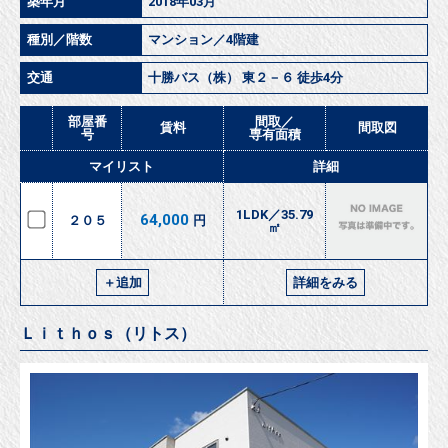
築年月
2018年03月
種別／階数
マンション／4階建
交通
十勝バス（株） 東２－６ 徒歩4分
部屋番
間取／
賃料
間取図
号
専有面積
マイリスト
詳細
1LDK／35.79
64,000
２０５
円
㎡
＋追加
詳細をみる
Ｌｉｔｈｏｓ（リトス）