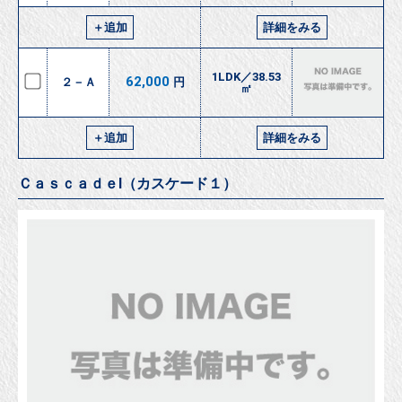
＋追加
詳細をみる
1LDK／38.53
62,000
２－Ａ
円
㎡
＋追加
詳細をみる
ＣａｓｃａｄｅⅠ（カスケード１）