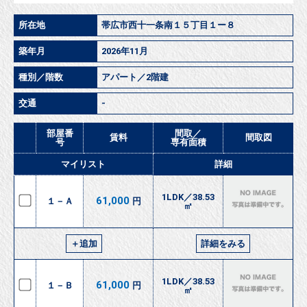
所在地
帯広市西十一条南１５丁目１ー８
築年月
2026年11月
種別／階数
アパート／2階建
交通
-
部屋番
間取／
賃料
間取図
号
専有面積
マイリスト
詳細
1LDK／38.53
61,000
１－Ａ
円
㎡
＋追加
詳細をみる
1LDK／38.53
61,000
１－Ｂ
円
㎡