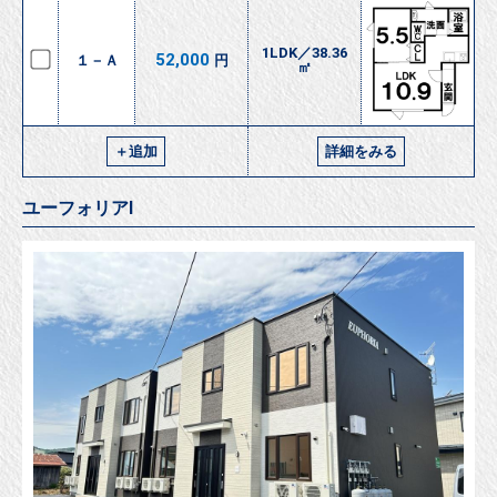
1LDK／38.36
52,000
１－Ａ
円
㎡
＋追加
詳細をみる
ユーフォリアⅠ