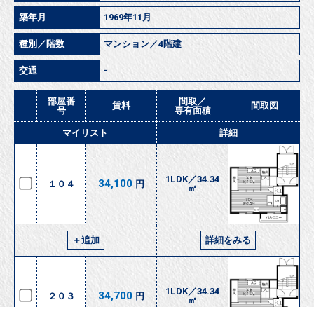
築年月
1969年11月
種別／階数
マンション／4階建
交通
-
部屋番
間取／
賃料
間取図
号
専有面積
マイリスト
詳細
1LDK／34.34
34,100
１０４
円
㎡
＋追加
詳細をみる
1LDK／34.34
34,700
２０３
円
㎡