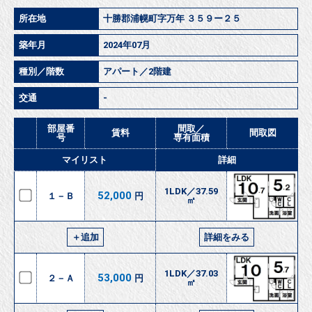
所在地
十勝郡浦幌町字万年 ３５９ー２５
築年月
2024年07月
種別／階数
アパート／2階建
交通
-
部屋番
間取／
賃料
間取図
号
専有面積
マイリスト
詳細
1LDK／37.59
52,000
１－Ｂ
円
㎡
＋追加
詳細をみる
1LDK／37.03
53,000
２－Ａ
円
㎡