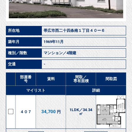
所在地
帯広市西二十四条南１丁目４０ー６
築年月
1969年11月
種別／階数
マンション／4階建
交通
-
部屋番
間取／
賃料
間取図
号
専有面積
マイリスト
詳細
1LDK／34.34
34,700
４０７
円
㎡