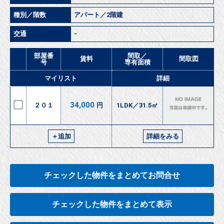
種別／階数
アパート／2階建
交通
-
部屋番
間取／
賃料
間取図
号
専有面積
マイリスト
詳細
34,000
２０１
円
1LDK／31.5㎡
＋追加
詳細をみる
チェックした物件をまとめてお問合せ
チェックした物件をまとめて表示