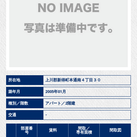
所在地
上川郡新得町本通南４丁目３０
築年月
2005年01月
種別／階数
アパート／2階建
交通
-
部屋番
間取／
賃料
間取図
号
専有面積