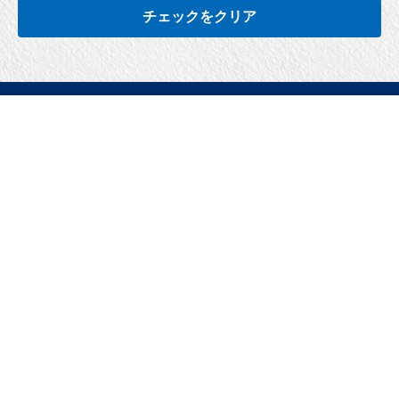
チェックをクリア
有限会社 帯広ドットコム
アパマンショップ帯広西店・帯広南店
宅地建物取引業者免許番号：北海道知事十勝（4）第642号
ドットコム不動産株式会社
ハウスドゥ 帯広・白樺通
宅地建物取引業者免許番号：北海道知事十勝（2）第726号
▼ 借りたい
｜条件から探す｜