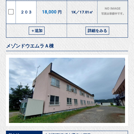
18,000
２０３
円
1K／17.01㎡
＋追加
詳細をみる
メゾンドウエムラＡ棟