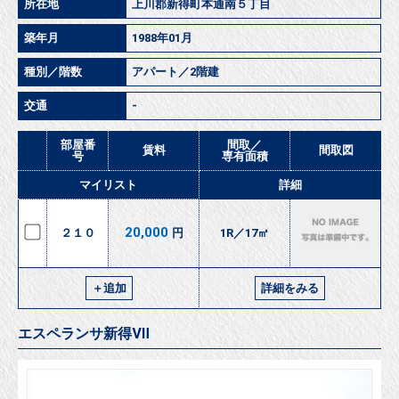
所在地
上川郡新得町本通南５丁目
築年月
1988年01月
種別／階数
アパート／2階建
交通
-
部屋番
間取／
賃料
間取図
号
専有面積
マイリスト
詳細
20,000
２１０
円
1R／17㎡
＋追加
詳細をみる
エスペランサ新得Ⅶ