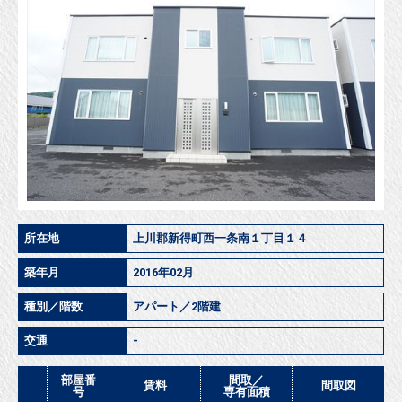
所在地
上川郡新得町西一条南１丁目１４
築年月
2016年02月
種別／階数
アパート／2階建
交通
-
部屋番
間取／
賃料
間取図
号
専有面積