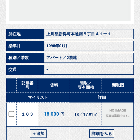
所在地
上川郡新得町本通南５丁目４１ー１
築年月
1998年01月
種別／階数
アパート／2階建
交通
-
部屋番
間取／
賃料
間取図
号
専有面積
マイリスト
詳細
18,000
１０３
円
1K／17.01㎡
＋追加
詳細をみる