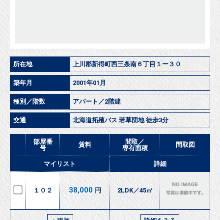
所在地
上川郡新得町西三条南６丁目１ー３０
築年月
2001年01月
種別／階数
アパート／2階建
交通
北海道拓殖バス 若草団地 徒歩3分
部屋番
間取／
賃料
間取図
号
専有面積
マイリスト
詳細
38,000
１０２
円
2LDK／45㎡