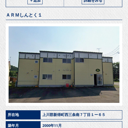
＋追加
詳細をみる
ＡＲＭしんとく１
所在地
上川郡新得町西三条南７丁目１ー６５
築年月
2000年11月