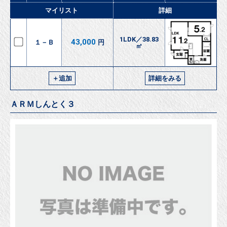
マイリスト
詳細
1LDK／38.83
43,000
１－Ｂ
円
㎡
＋追加
詳細をみる
ＡＲＭしんとく３