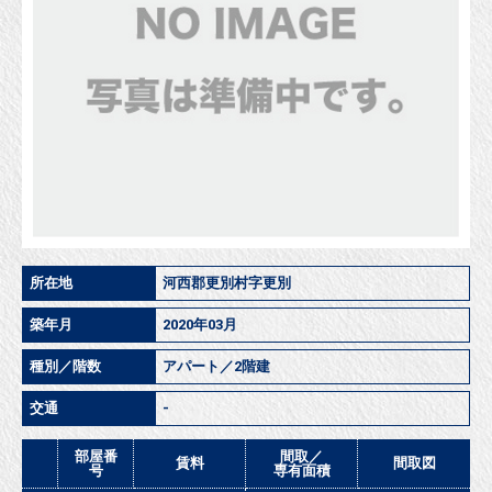
所在地
河西郡更別村字更別
築年月
2020年03月
種別／階数
アパート／2階建
交通
-
部屋番
間取／
賃料
間取図
号
専有面積