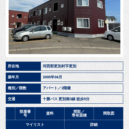
所在地
河西郡更別村字更別
築年月
2005年04月
種別／階数
アパート／2階建
交通
十勝バス 更別南3線 徒歩5分
部屋番
間取／
賃料
間取図
号
専有面積
マイリスト
詳細