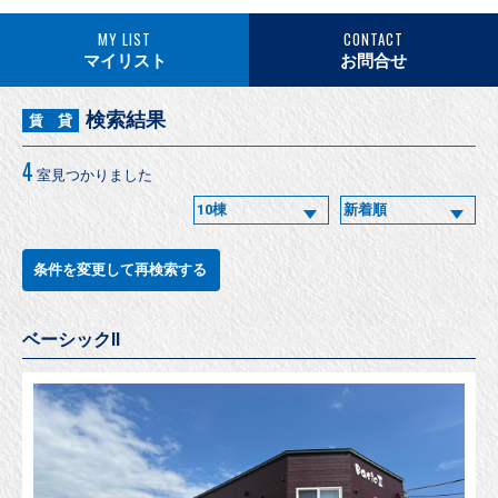
MY LIST
CONTACT
マイリスト
お問合せ
検索結果
賃 貸
4
室見つかりました
条件を変更して再検索する
ベーシックⅡ