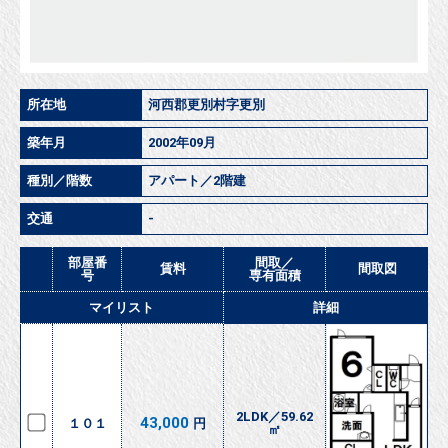
所在地
河西郡更別村字更別
築年月
2002年09月
種別／階数
アパート／2階建
交通
-
部屋番
間取／
賃料
間取図
号
専有面積
マイリスト
詳細
2LDK／59.62
43,000
１０１
円
㎡