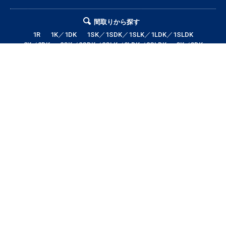
間取りから探す
1R
1K／1DK
1SK／1SDK／1SLK／1LDK／1SLDK
2K／2DK
2SK／2SDK／2SLK／2LDK／2SLDK
3K／3DK
3SK／3SDK／3SLK／3LDK／3SLDK
4LDK以上
テナント・店舗・事務所
月極駐車場
貸土地
エリアから探す
帯広市全域
帯広市中央地区
帯広市東地区
帯広市西地区
帯広市南地区
帯広市北地区
音更町
芽室町
幕別町
鹿追町
中札内村
池田町
更別村
本別町
士幌町
上士幌町
新得町
清水町
浦幌町
大樹町
広尾町
豊頃町
足寄町
陸別町
その他地域
賃料から探す
3万円以下
3〜4万円
4〜5万円
5〜6万円
6〜7万円
7〜8万円
8〜9万円
9〜10万円
10万円以上
帯広市エリアの賃貸・借家情報満載の「帯広市ドットコム」！部屋の広さ、
間取り、収納スペースと等々こだわり条件に合った物件をお探し致します。
住所（帯広市エリア）・環境・相場・こだわり条件検索以外に、設備や間取
り・駅徒歩等の細かな条件でも絞り込むことが可能です！希望条件に合う物