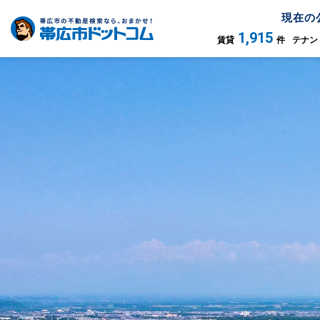
現在の
1,915
賃貸
件
テナン