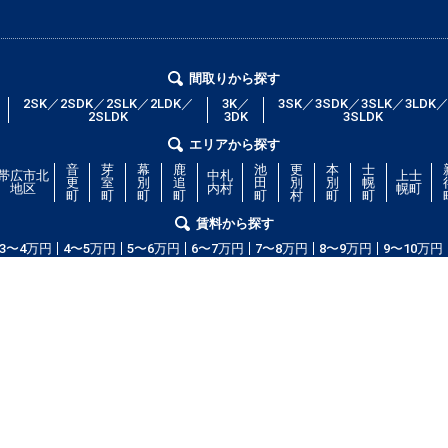
間取りから探す
2SK／2SDK／2SLK／2LDK／
3K／
3SK／3SDK／3SLK／3LDK
2SLDK
3DK
3SLDK
エリアから探す
音
芽
幕
鹿
池
更
本
士
帯広市北
中札
上士
更
室
別
追
田
別
別
幌
地区
内村
幌町
町
町
町
町
町
村
町
町
賃料から探す
3〜4万円
4〜5万円
5〜6万円
6〜7万円
7〜8万円
8〜9万円
9〜10万円
コム」！部屋の広さ、間取り、収納スペースと等々こだわり条件に合った物
等の細かな条件でも絞り込むことが可能です！希望条件に合う物件が見つから
ッフが全力で希望のお部屋をお探しします！
copyright(c) obihiroshi.com.all right reserved.