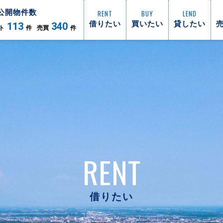
公開物件数
RENT
BUY
LEND
借りたい
買いたい
貸したい
113
340
ト
件
売買
件
RENT
借りたい