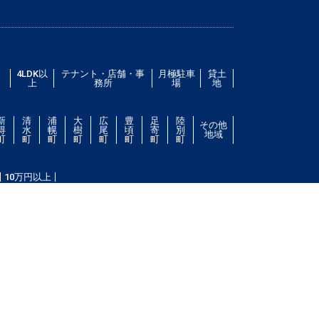
／
4LDK以
テナント・店舗・事
月極駐車
貸土
上
務所
場
地
新
清
浦
大
広
豊
足
陸
その他
得
水
幌
樹
尾
頃
寄
別
地域
町
町
町
町
町
町
町
町
10万円以上
件をお探し致します。住所（帯広市エリア）・環境・相
ない場合は、帯広市ドットコムにご連絡ください。スタ