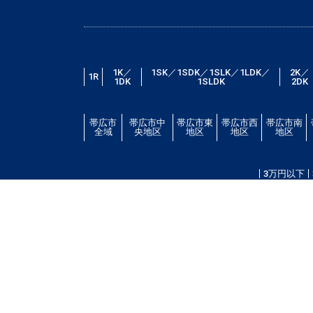
1K／
1SK／1SDK／1SLK／1LDK／
2K／
1R
1DK
1SLDK
2DK
帯広市
帯広市中
帯広市東
帯広市西
帯広市南
全域
央地区
地区
地区
地区
3万円以下
帯広市エリアの賃貸・借家情報満載の「帯広市ドット
場・こだわり条件検索以外に、設備や間取り・駅徒歩