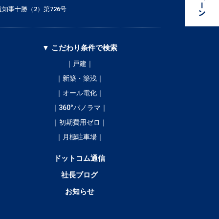
知事十勝（2）第726号
▼ こだわり条件で検索
｜戸建｜
｜新築・築浅｜
｜オール電化｜
｜360°パノラマ｜
｜初期費用ゼロ｜
｜月極駐車場｜
ドットコム通信
社長ブログ
お知らせ