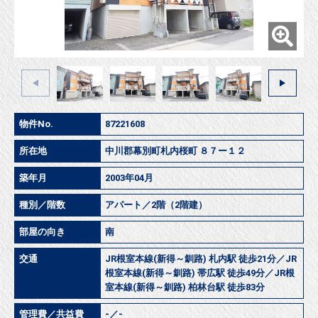
物件No.
87221608
所在地
中川郡幕別町札内桜町 ８７ー１２
築年月
2003年04月
種別／階数
アパート／2階（2階建）
部屋の向き
南
交通
JR根室本線(新得～釧路) 札内駅 徒歩21分／JR
根室本線(新得～釧路) 帯広駅 徒歩49分／JR根
室本線(新得～釧路) 柏林台駅 徒歩83分
管理費／共益費
-／-