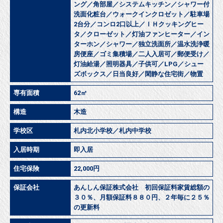
ング／角部屋／システムキッチン／シャワー付
洗面化粧台／ウォークインクロゼット／駐車場
2台分／コンロ2口以上／ＩＨクッキングヒー
タ／クローゼット／灯油ファンヒーター／イン
ターホン／シャワー／独立洗面所／温水洗浄暖
房便座／ゴミ集積場／二人入居可／郵便受け／
灯油給湯／照明器具／子供可／LPG／シュー
ズボックス／日当良好／閑静な住宅街／物置
専有面積
62㎡
構造
木造
学校区
札内北小学校／札内中学校
入居時期
即入居
住宅保険
22,000円
保証会社
あんしん保証株式会社 初回保証料家賃総額の
３０％、月額保証料８８０円、２年毎に２５％
の更新料