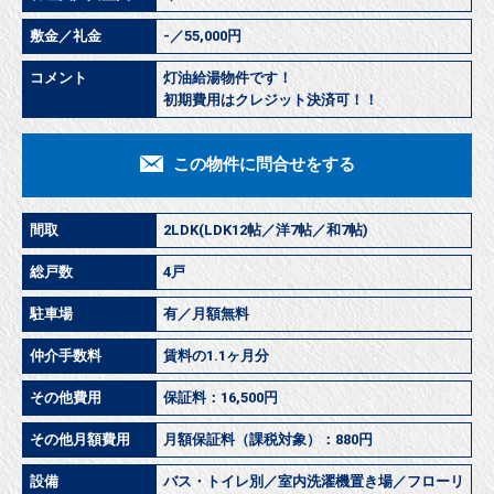
敷金／礼金
-／55,000円
コメント
灯油給湯物件です！
初期費用はクレジット決済可！！
この物件に問合せをする
間取
2LDK(LDK12帖／洋7帖／和7帖)
総戸数
4戸
駐車場
有／月額無料
仲介手数料
賃料の1.1ヶ月分
その他費用
保証料：16,500円
その他月額費用
月額保証料（課税対象）：880円
設備
バス・トイレ別／室内洗濯機置き場／フローリ