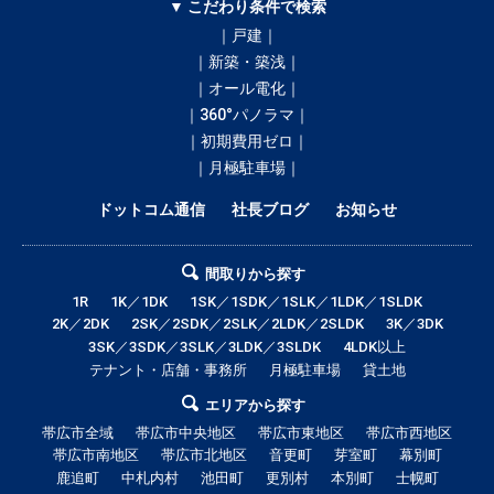
▼ こだわり条件で検索
｜戸建｜
｜新築・築浅｜
｜オール電化｜
｜360°パノラマ｜
｜初期費用ゼロ｜
｜月極駐車場｜
ドットコム通信
社長ブログ
お知らせ
間取りから探す
1R
1K／1DK
1SK／1SDK／1SLK／1LDK／1SLDK
2K／2DK
2SK／2SDK／2SLK／2LDK／2SLDK
3K／3DK
3SK／3SDK／3SLK／3LDK／3SLDK
4LDK以上
テナント・店舗・事務所
月極駐車場
貸土地
エリアから探す
帯広市全域
帯広市中央地区
帯広市東地区
帯広市西地区
帯広市南地区
帯広市北地区
音更町
芽室町
幕別町
鹿追町
中札内村
池田町
更別村
本別町
士幌町