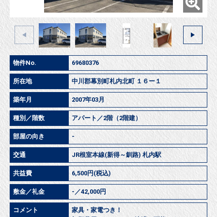
物件No.
69680376
所在地
中川郡幕別町札内北町 １６ー１
築年月
2007年03月
種別／階数
アパート／2階（2階建）
部屋の向き
-
交通
JR根室本線(新得～釧路) 札内駅
共益費
6,500円(税込)
敷金／礼金
-／42,000円
コメント
家具・家電つき！