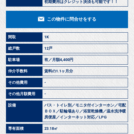
初期費用はクレジット決済も可能です！！
この物件に問合せをする
間取
1K
総戸数
12戸
駐車場
有／月額4,400円
仲介手数料
賃料の1.1ヶ月分
その他費用
-
その他月額費用
-
設備
バス・トイレ別／モニタ付インターホン／宅配
ＢＯＸ／駐輪場あり／浴室乾燥機／温水洗浄暖
房便座／インターネット対応／LPG
専有面積
23.18㎡