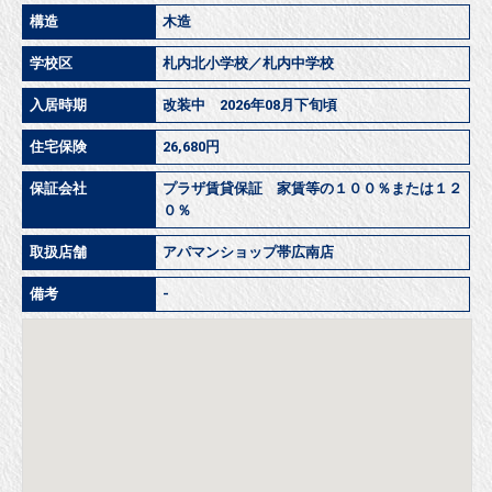
構造
木造
学校区
札内北小学校／札内中学校
入居時期
改装中 2026年08月下旬頃
住宅保険
26,680円
保証会社
プラザ賃貸保証 家賃等の１００％または１２
０％
取扱店舗
アパマンショップ帯広南店
備考
-