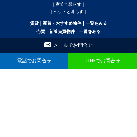
｜家族で暮らす｜
｜ペットと暮らす｜
賃貸｜新着・おすすめ物件｜一覧をみる
売買｜新着売買物件｜一覧をみる
かんたん！物件リクエスト
かんたん！売買物件リクエスト
メールでお問合せ
マイリスト
お問合せ
電話でお問合せ
LINEでお問合せ
▼ こだわり条件で検索
｜戸建｜
｜新築・築浅｜
｜オール電化｜
｜360°パノラマ｜
｜初期費用ゼロ｜
｜月極駐車場｜
ドットコム通信
社長ブログ
お知らせ
間取りから探す