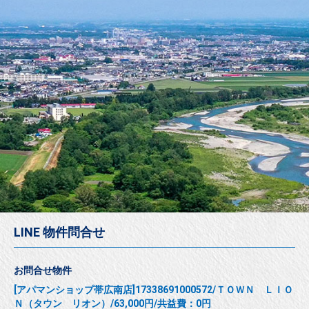
LINE 物件問合せ
お問合せ物件
[アパマンショップ帯広南店]17338691000572/ＴＯＷＮ ＬＩＯ
Ｎ（タウン リオン）/63,000円/共益費：0円