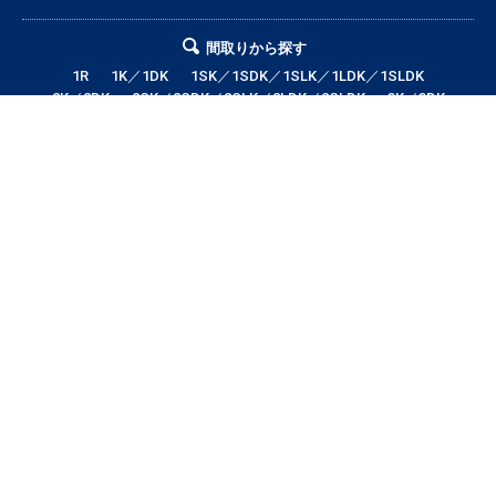
間取りから探す
1R
1K／1DK
1SK／1SDK／1SLK／1LDK／1SLDK
2K／2DK
2SK／2SDK／2SLK／2LDK／2SLDK
3K／3DK
3SK／3SDK／3SLK／3LDK／3SLDK
4LDK以上
テナント・店舗・事務所
月極駐車場
貸土地
エリアから探す
帯広市全域
帯広市中央地区
帯広市東地区
帯広市西地区
帯広市南地区
帯広市北地区
音更町
芽室町
幕別町
鹿追町
中札内村
池田町
更別村
本別町
士幌町
上士幌町
新得町
清水町
浦幌町
大樹町
広尾町
豊頃町
足寄町
陸別町
その他地域
賃料から探す
3万円以下
3〜4万円
4〜5万円
5〜6万円
6〜7万円
7〜8万円
8〜9万円
9〜10万円
10万円以上
帯広市エリアの賃貸・借家情報満載の「帯広市ドットコム」！部屋の広さ、
間取り、収納スペースと等々こだわり条件に合った物件をお探し致します。
住所（帯広市エリア）・環境・相場・こだわり条件検索以外に、設備や間取
り・駅徒歩等の細かな条件でも絞り込むことが可能です！希望条件に合う物