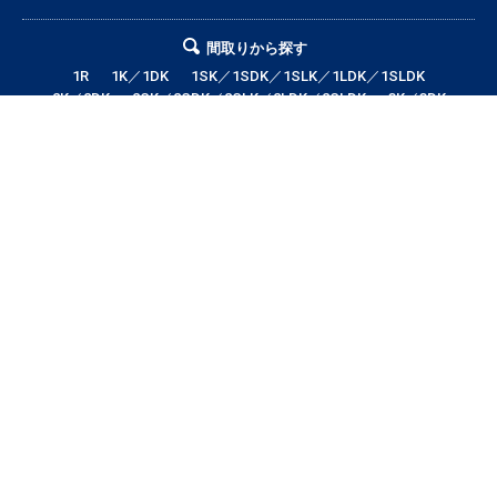
間取りから探す
1R
1K／1DK
1SK／1SDK／1SLK／1LDK／1SLDK
2K／2DK
2SK／2SDK／2SLK／2LDK／2SLDK
3K／3DK
3SK／3SDK／3SLK／3LDK／3SLDK
4LDK以上
テナント・店舗・事務所
月極駐車場
貸土地
エリアから探す
帯広市全域
帯広市中央地区
帯広市東地区
帯広市西地区
帯広市南地区
帯広市北地区
音更町
芽室町
幕別町
鹿追町
中札内村
池田町
更別村
本別町
士幌町
上士幌町
新得町
清水町
浦幌町
大樹町
広尾町
豊頃町
足寄町
陸別町
その他地域
賃料から探す
3万円以下
3〜4万円
4〜5万円
5〜6万円
6〜7万円
7〜8万円
8〜9万円
9〜10万円
10万円以上
帯広市エリアの賃貸・借家情報満載の「帯広市ドットコム」！部屋の広さ、
間取り、収納スペースと等々こだわり条件に合った物件をお探し致します。
住所（帯広市エリア）・環境・相場・こだわり条件検索以外に、設備や間取
り・駅徒歩等の細かな条件でも絞り込むことが可能です！希望条件に合う物